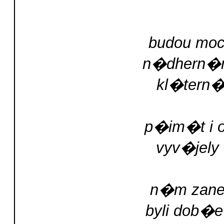
budou moc
n�dhern�m
kl�tern�
p�im�t i o
vyv�jely
n�m zane
byli dob�e