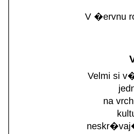
V �ervnu r
Velmi si 
jed
na vrch
kul
neskr�vaj�