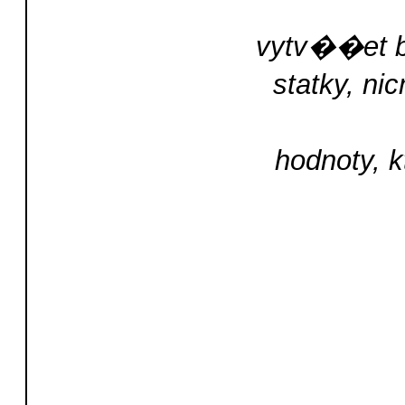
vytv��et 
statky, 
hodnoty, 