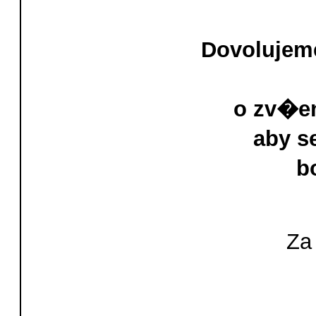
Dovolujeme
o zv�e
aby s
b
Za