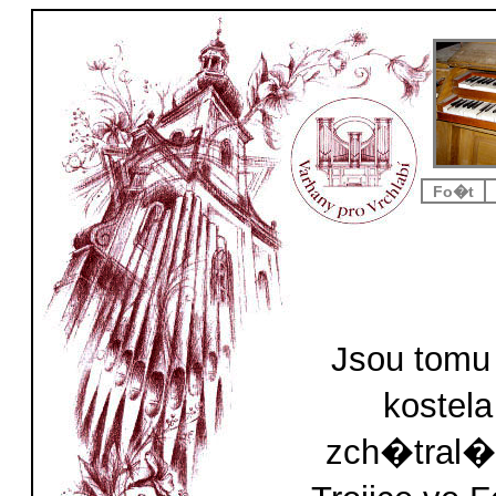
Fo�t
Jsou tomu 
kostel
zch�tral�