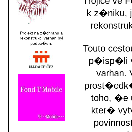
Trojice ve 
k z�niku,
rekonstru
Projekt na z�chranu a
rekonstrukci varhan byl
podpo�en:
Touto cest
p�isp�li 
varhan.
prost�ed
toho, �e 
kter� vy
povinno