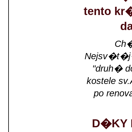
tento k
d
Ch�
Nejsv�t�j
"druh� 
kostele sv
po renov
D�KY 