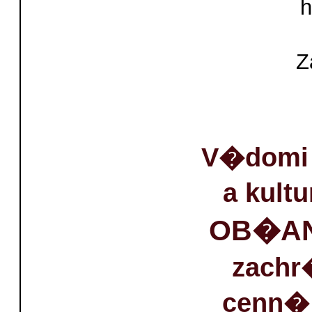
h
Z
V�domi 
a kultu
OB�AN
zachr�
cenn� 