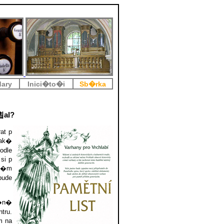
ary
Inici�to�i
Sb�rka
횝al?
at p
tak�
odle
si p
�n�m
bude
n�n�
tru.
m na