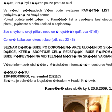
��et, kter� byl z��zen pouze pro tuto akci.
Ve v�ech p��padech V�m bude vystaven
PAM�TN� LIST
j
pod�kov�n� za Va�i pomoc.
Pokud budete m�t z�jem o Pam�tn� list a vyu�ijete bezhotovo
platbu, p�ineste s sebou doklad o zaplacen�.
Zde si vyberte svoji p횝alu nebo cel� rejst��k (pdf, cca 47 kB)
Cenov� kalkulace rekonstrukce (pdf, cca 23 kB)
SEZNAM D�RC� BUDE PO DOKON�EN� AKCE ULO�EN DO SK�
D�RCE, KTER� ADOPTUJE CEL� REJST��K, BUDE P�IPOM
BUDE P�IPEVN�N NA VIDITELN�M M�ST� NA SK��NI VARHAN
V�ce informac� obdr��te v M�stsk�m informa�n�m centru ve Vrchla
��SLO ��TU:
1304108349/0800, var.symbol 2321105
Sb�rka je schv�lena krajsk�m ��adem v Hradci Kr�lov�.
Kone�n� stav sb�rky k 20.6.2009:
1