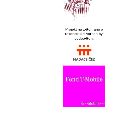
Projekt na z�chranu a
rekonstrukci varhan byl
podpo�en: