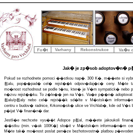
Varhany
Rekonstrukce
Fo�t
Va�e d
Jak� je zp�sob adoptov�n� p
Pokud se rozhodnete pomoci ��stkou nap�. 300 K�, m��ete si vybr
횝alu, pop��pad� cel� rejst��k odpov�daj�c� ceny. M�te 
mo�nost rozhodnout se podle t�nu, kter� je V�m sympatick� nebo p
n�zvu rejst��ku. To z�le�� jen na V�s. Va�e p��n� adoptovat 
횝alu/p횝aly nebo cel� rejst��k sd�lte v M�stsk�m informa
centru v budov� radnice, Krkono�sk� ulice ve Vrchlab�, kde od V�s 
p�ijat V� finan�n� dar.
Jestli�e nechcete vyu��t Adopce p횝al, m��ete jakoukoli fina
��stku (min. v�ak 100K�) slo�it v M�stsk�m informa�n�m cen
M�te tak� mo�nost poslat pen�ze bezhotovostn� platbou p�evode