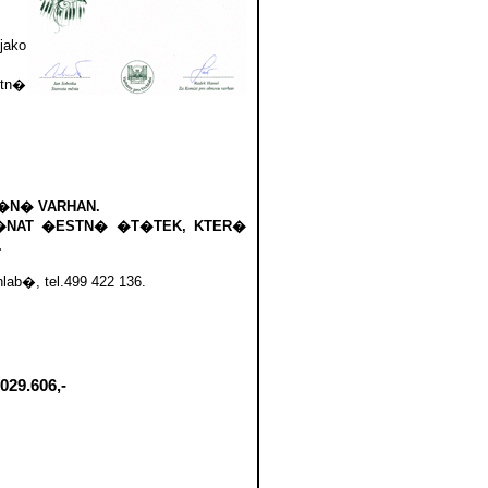
ako
stn�
�N� VARHAN.
�NAT �ESTN� �T�TEK, KTER�
.
b�, tel.499 422 136.
.029.606,-